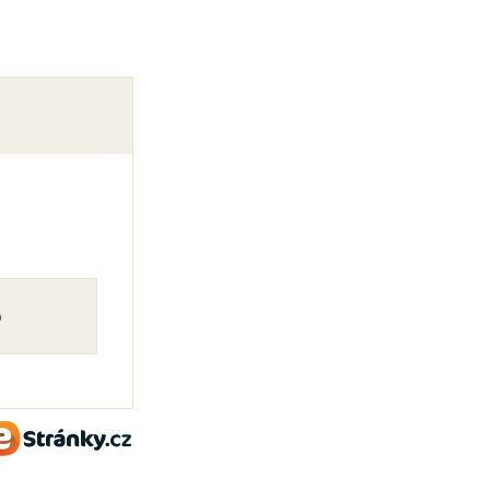
o
eStránky.cz