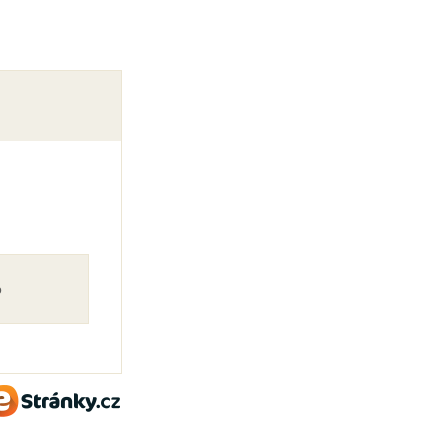
o
eStránky.cz