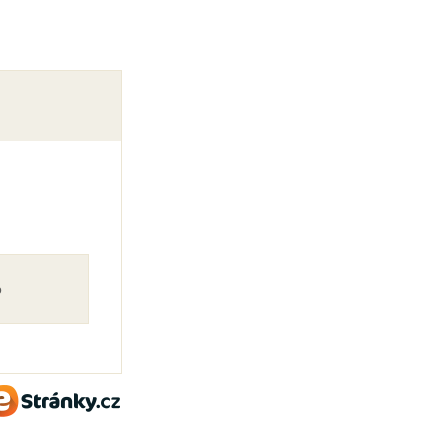
o
eStránky.cz