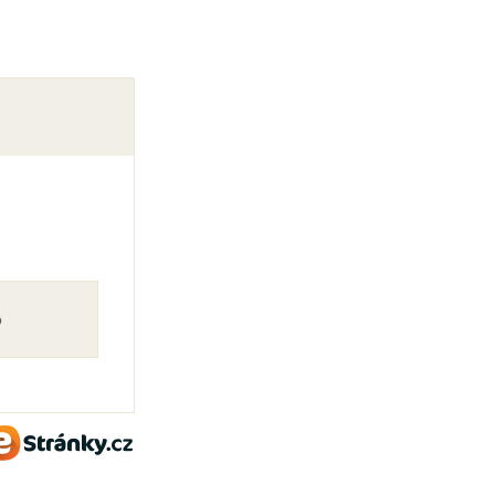
o
eStránky.cz