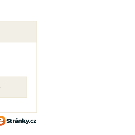
o
eStránky.cz