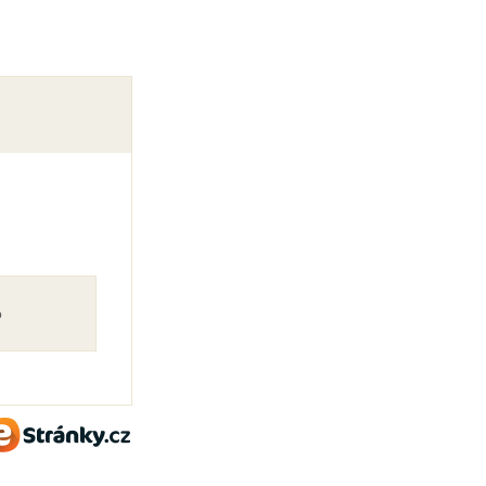
o
eStránky.cz