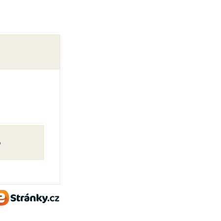
o
eStránky.cz