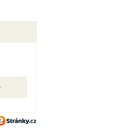
o
eStránky.cz