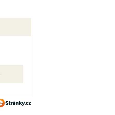
o
eStránky.cz