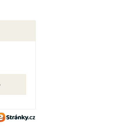
o
eStránky.cz