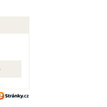
o
eStránky.cz